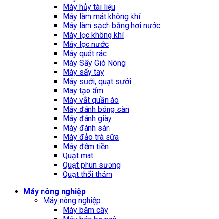
Máy hủy tài liệu
Máy làm mát không khí
Máy làm sạch bằng hơi nước
Máy lọc không khí
Máy lọc nước
Máy quét rác
Máy Sấy Gió Nóng
Máy sấy tay
Máy sưởi, quạt sưởi
Máy tạo ẩm
Máy vắt quần áo
Máy đánh bóng sàn
Máy đánh giày
Máy đánh sàn
Máy đảo trà sữa
Máy đếm tiền
Quạt mát
Quạt phun sương
Quạt thổi thảm
Máy nông nghiệp
Máy nông nghiệp
Máy băm cây