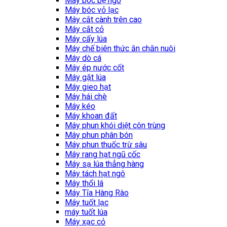
Máy bóc bẹ ngô
Máy bóc vỏ lạc
Máy cắt cành trên cao
Máy cắt cỏ
Máy cấy lúa
Máy chế biên thức ăn chăn nuôi
Máy dò cá
Máy ép nước cốt
Máy gặt lúa
Máy gieo hạt
Máy hái chè
Máy kéo
Máy khoan đất
Máy phun khói diệt côn trùng
Máy phun phân bón
Máy phun thuốc trừ sâu
Máy rang hạt ngũ cốc
Máy sạ lúa thẳng hàng
Máy tách hạt ngô
Máy thổi lá
Máy Tỉa Hàng Rào
Máy tuốt lạc
máy tuốt lúa
Máy xạc cỏ