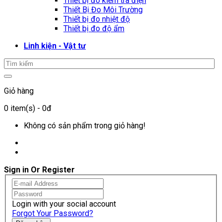
Thiết bị đo kiểm tra điện
Thiết Bị Đo Môi Trường
Thiết bị đo nhiệt độ
Thiết bị đo độ ẩm
Linh kiện - Vật tư
Giỏ hàng
0
item(s)
- 0đ
Không có sản phẩm trong giỏ hàng!
Sign in Or Register
Login with your social account
Forgot Your Password?