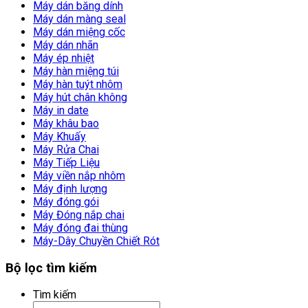
Máy dán băng dính
Máy dán màng seal
Máy dán miệng cốc
Máy dán nhãn
Máy ép nhiệt
Máy hàn miệng túi
Máy hàn tuýt nhôm
Máy hút chân không
Máy in date
Máy khâu bao
Máy Khuấy
Máy Rửa Chai
Máy Tiếp Liệu
Máy viền nắp nhôm
Máy định lượng
Máy đóng gói
Máy Đóng nắp chai
Máy đóng đai thùng
Máy-Dây Chuyền Chiết Rót
Bộ lọc tìm kiếm
Tìm kiếm