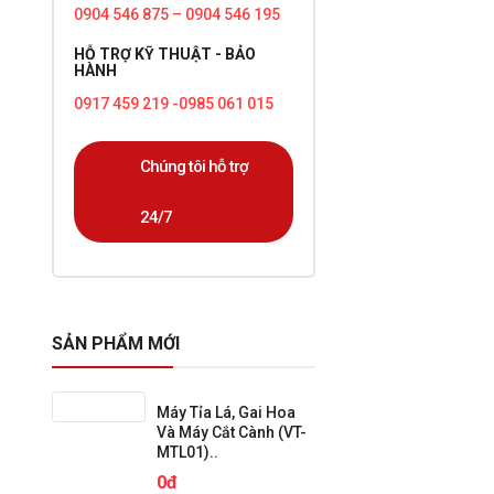
0904 546 875 – 0904 546 195
HỖ TRỢ KỸ THUẬT - BẢO
HÀNH
0917 459 219 -0985 061 015
Chúng tôi hỗ trợ
24/7
SẢN PHẨM MỚI
Máy Tỉa Lá, Gai Hoa
Và Máy Cắt Cành (VT-
MTL01)..
0đ