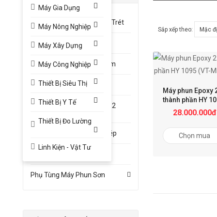
Máy Gia Dụng
Máy Phun Sơn Bột Bả, Bột Trét
Máy Nông Nghiệp
Sắp xếp theo:
Máy Phun Sơn Cầm Tay
Máy Xây Dựng
Máy Phun Sơn Chống Thấm
Máy Công Nghiệp
Thiết Bị Siêu Thị
Máy Phun Sơn Dầu
Máy phun Epoxy 
thành phần HY 1
Thiết Bị Y Tế
Máy Phun Sơn Epoxy (sơn 2
(VT-MPS47)
28.000.000đ
Thành Phần)
Thiết Bị Đo Lường
Máy Phun Sơn Kết Cấu Thép
Chọn mua
Linh Kiện - Vật Tư
Máy Phun Sơn Xây Dựng
Phụ Tùng Máy Phun Sơn