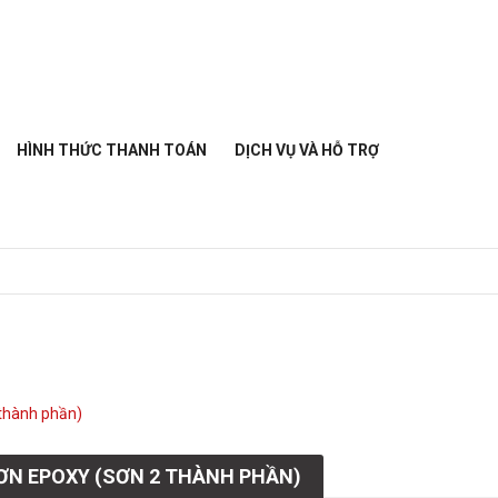
HÌNH THỨC THANH TOÁN
DỊCH VỤ VÀ HỖ TRỢ
thành phần)
ƠN EPOXY (SƠN 2 THÀNH PHẦN)