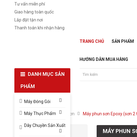
Tư vấn miễn phí
Giao hàng toàn quốc
Lắp đặt tận nơi
Thanh toán khi nhận hàng
TRANG CHỦ
SẢN PHẨM
HƯỚNG DẪN MUA HÀNG
DANH MỤC SẢN
PHẨM
Máy Đóng Gói
Máy Thực Phẩm
Trang chủ
Máy Phun Sơn
Máy phun sơn Epoxy (sơn 2 
Dây Chuyền Sản Xuất
MÁY PHUN S
MÁY PHUN SƠN