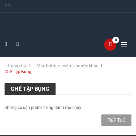
0
Trang chủ
Máy thể dục, chăm sóc sức khỏe
Ghế Tập Bụng
GHẾ TẬP BỤNG
Không có sản phẩm trong danh mục này.
TIẾP TỤC