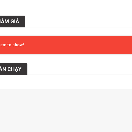
IẢM GIÁ
tem to show!
ÁN CHẠY